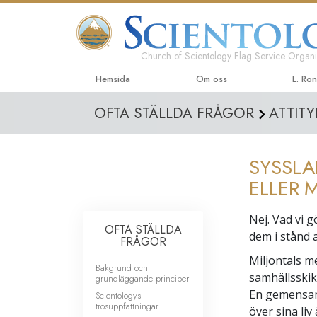
Church of Scientology Flag Service Organi
Hemsida
Om oss
L. Ro
OFTA STÄLLDA FRÅGOR
ATTIT
SYSSLA
ELLER 
Nej. Vad vi 
OFTA STÄLLDA
dem i stånd a
FRÅGOR
Miljontals m
Bakgrund och
samhällsskik
grundläggande principer
En gemensam 
Scientologys
trosuppfattningar
över sina liv