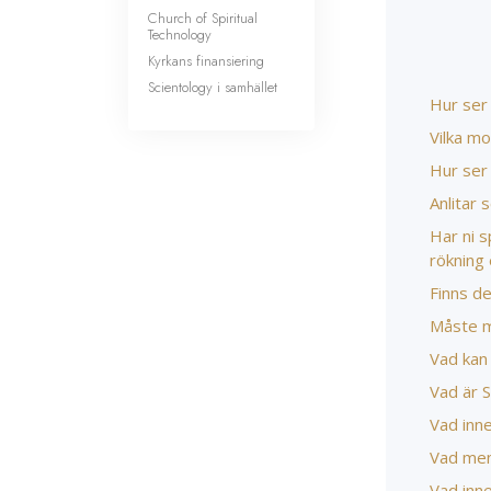
Church of Spiritual
Technology
Kyrkans finansiering
Scientology i samhället
Hur ser 
Vilka mo
Hur ser
Anlitar 
Har ni s
rökning 
Finns d
Måste ma
Vad kan 
Vad är 
Vad inne
Vad men
Vad inne