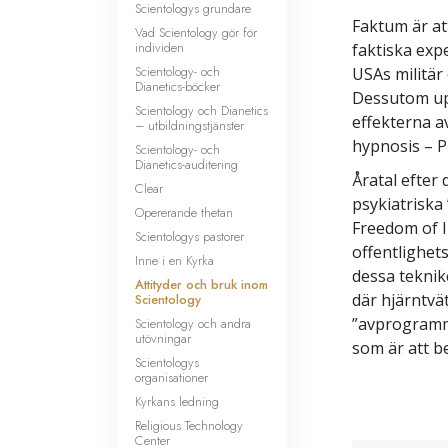
Scientologys grundare
Faktum är at
Vad Scientology gör för
individen
faktiska exp
Scientology- och
USAs militär
Dianetics-böcker
Dessutom upp
Scientology och Dianetics
effekterna a
– utbildningstjänster
hypnosis – P
Scientology- och
Dianetics-auditering
Åratal efter
Clear
psykiatriska
Opererande thetan
Freedom of I
Scientologys pastorer
offentlighet
Inne i en Kyrka
dessa teknik
Attityder och bruk inom
där hjärntvä
Scientology
”avprogramme
Scientology och andra
utövningar
som är att b
Scientologys
organisationer
Kyrkans ledning
Religious Technology
Center