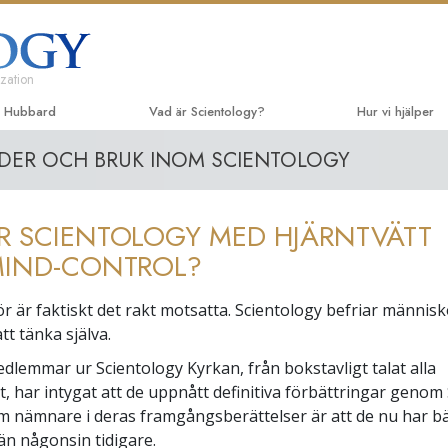
zation
n Hubbard
Vad är Scientology?
Hur vi hjälper
YDER OCH BRUK INOM SCIENTOLOGY
Trossatser och religiösa bruk
Vägen till lycka
De inl
Scientologys trossatser & kodexar
Applied Scholas
Ljudbö
R SCIENTOLOGY MED HJÄRNTVÄTT
Vad scientologer säger om
Criminon
Introdu
Scientology
föreläs
MIND-CONTROL?
Narconon
Träffa en scientolog
Introdu
gör är faktiskt det rakt motsatta. Scientology befriar männis
Sanningen om d
Inne i en Kyrka
Inledan
tt tänka själva.
Enade för mänskl
Scientologys grundprinciper
edlemmar ur Scientology Kyrkan, från bokstavligt talat alla
Kommittén för mä
t, har intygat att de uppnått definitiva förbättringar genom 
En introduktion till Dianetics
nämnare i deras framgångsberättelser är att de nu har bä
Scientologys friv
Kärlek och hat –
 än någonsin tidigare.
Vad är storhet?