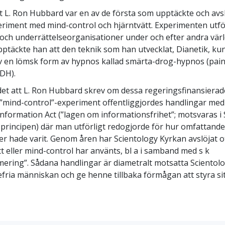
t L. Ron Hubbard var en av de första som upptäckte och avs
eriment med mind-control och hjärntvätt. Experimenten utf
 och underrättelseorganisationer under och efter andra värl
täckte han att den teknik som han utvecklat, Dianetik, k
v en lömsk form av hypnos kallad smärta-drog-hypnos (pai
DH).
 det att L. Ron Hubbard skrev om dessa regeringsfinansierad
 ”mind-control”-experiment offentliggjordes hand­lingar med
nformation Act (”lagen om informationsfrihet”; motsvaras i 
sprincipen) där man utförligt redogjorde för hur omfattande
er hade varit. Genom åren har Scientology Kyrkan avslöjat ot
tt eller mind-control har använts, bl a i samband med s k
ring”. Sådana handlingar är diametralt motsatta Scientolo
efria människan och ge henne tillbaka förmågan att styra sitt