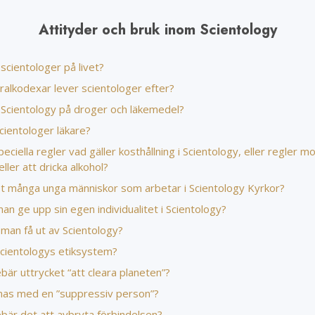
Attityder och bruk inom Scientology
scientologer på livet?
ralkodexar lever scientologer efter?
 Scientology på droger och läkemedel?
scientologer läkare?
peciella regler vad gäller kosthållning i Scientology, eller regler m
eller att dricka alkohol?
et många unga människor som arbetar i Scientology Kyrkor?
n ge upp sin egen individualitet i Scientology?
man få ut av Scientology?
Scientologys etiksystem?
bär uttrycket “att cleara planeten”?
as med en ”suppressiv person”?
bär det att avbryta förbindelsen?