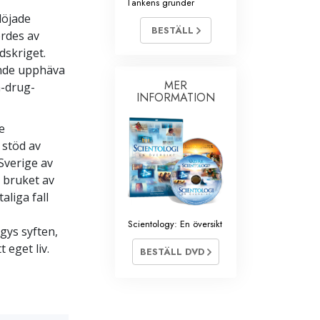
Tankens grunder
löjade
BESTÄLL
ördes av
dskriget.
unde upphäva
MER
n-drug-
INFORMATION
e
 stöd av
Sverige av
 bruket av
aliga fall
Scientology: En översikt
gys syften,
 eget liv.
BESTÄLL DVD