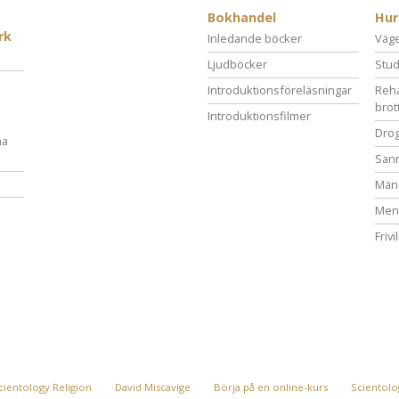
Bokhandel
Hur
rk
Inledande böcker
Vägen
Ljudböcker
Stud
Introduktionsföreläsningar
Reha
brot
Introduktionsfilmer
Drog
na
San
Mäns
Ment
Frivi
cientology Religion
David Miscavige
Börja på en online-kurs
Scientolog