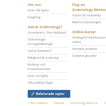
Om oss
Flag on
Scientology Netwo
Inne i vår kyrka
Voices for Humanity
Invigning
Meet a Scientologist
Vad är Scientology?
Online-kurser
Grundaren L. Ron Hubbard
Verktyg för livet-kurser
Scientologys
online
trosuppfattningar
Arbetets problem
Vad är Dianetics?
Tankens grunder
Bakgrund & ursprung
Kodexar och
trosbekännelse
Inne i en Kyrka
Ofta ställda frågor
Relaterade sajter
L. Ron Hubbard
Dianetik
Scientology Network
S