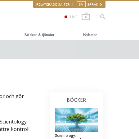
RELATERADE SAJTER
SV
SPRÅK
LIVE
Böcker & tjänster
Nyheter
edande böckerna
tics
cker
ktions-
ningar
ktionsfilmer
kor och gör
roger
BÖCKER
de tjänster
iga rättigheter
nskliga rättigheter
Scientology.
ttre kontroll
illigpastorer
Scientology: