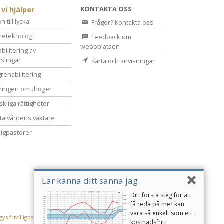
KONTAKTA OSS
 vi hjälper
 till lycka
Frågor? Kontakta oss
ieteknologi
Feedback om
webbplatsen
bilitering av
tslingar
Karta och anvisningar
rehabilitering
ningen om droger
kliga rättigheter
alvårdens väktare
lligpastorer
Lär känna ditt sanna jag.
Ditt första steg för att
få reda på mer kan
vara så enkelt som ett
ys frivilligpastorer
kostnadsfritt