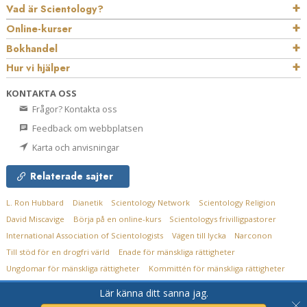
Vad är Scientology?
Online-kurser
Bokhandel
Hur vi hjälper
KONTAKTA OSS
Frågor? Kontakta oss
Feedback om webbplatsen
Karta och anvisningar
Relaterade sajter
L. Ron Hubbard
Dianetik
Scientology Network
Scientology Religion
David Miscavige
Börja på en online-kurs
Scientologys frivilligpastorer
International Association of Scientologists
Vägen till lycka
Narconon
Till stöd för en drogfri värld
Enade för mänskliga rättigheter
Ungdomar för mänskliga rättigheter
Kommittén för mänskliga rättigheter
Lär känna ditt sanna jag.
© 2026
Church of Scientology Flag Service Organization.
Alla rättigheter
förbehållna.
Integritetsmeddelande
•
Cookie-policy
•
Användarvillkor
•
Juridiskt