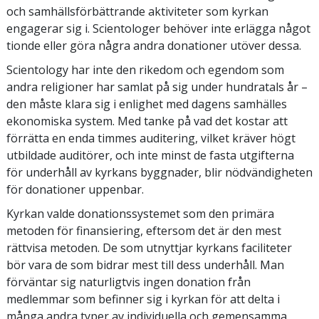
och samhällsförbättrande aktiviteter som kyrkan
engagerar sig i. Scientologer behöver inte erlägga något
tionde eller göra några andra donationer utöver dessa.
Scientology har inte den rikedom och egendom som
andra religioner har samlat på sig under hundratals år –
den måste klara sig i enlighet med dagens samhälles
ekonomiska system. Med tanke på vad det kostar att
förrätta en enda timmes auditering, vilket kräver högt
utbildade auditörer, och inte minst de fasta utgifterna
för underhåll av kyrkans byggnader, blir nödvändigheten
för donationer uppenbar.
Kyrkan valde donationssystemet som den primära
metoden för finansiering, eftersom det är den mest
rättvisa metoden. De som utnyttjar kyrkans faciliteter
bör vara de som bidrar mest till dess underhåll. Man
förväntar sig naturligtvis ingen donation från
medlemmar som befinner sig i kyrkan för att delta i
många andra typer av individuella och gemensamma