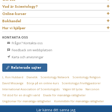
Vad är Scientology?
Online-kurser
Bokhandel
Hur vi hjälper
KONTAKTA OSS
Frågor? Kontakta oss
Feedback om webbplatsen
Karta och anvisningar
Relaterade sajter
L. Ron Hubbard
Dianetik
Scientology Network
Scientology Religion
David Miscavige
Börja på en online-kurs
Scientologys frivilligpastorer
International Association of Scientologists
Vägen till lycka
Narconon
Till stöd för en drogfri värld
Enade för mänskliga rättigheter
Ungdomar för mänskliga rättigheter
Kommittén för mänskliga rättigheter
Lär känna ditt sanna jag.
© 2026
Church of Scientology Flag Service Organization.
Alla rättigheter