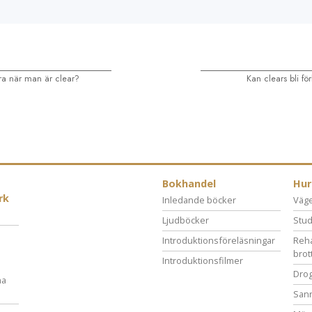
a när man är clear?
Kan clears bli fö
Bokhandel
Hur
rk
Inledande böcker
Vägen
Ljudböcker
Stud
Introduktionsföreläsningar
Reha
brot
Introduktionsfilmer
Drog
na
San