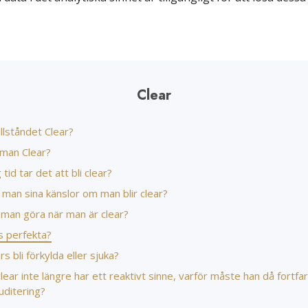
Clear
illståndet Clear?
 man Clear?
 tid tar det att bli clear?
 man sina känslor om man blir clear?
 man göra när man är clear?
s perfekta?
rs bli förkylda eller sjuka?
ear inte längre har ett reaktivt sinne, varför måste han då fortfa
auditering?