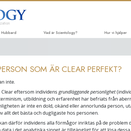
zation
n Hubbard
Vad är Scientology?
Hur vi hjälper
Trossatser och religiösa bruk
Vägen till lycka
De inl
Scientologys trossatser & kodexar
Applied Scholas
Ljudbö
PERSON SOM ÄR CLEAR PERFEKT?
Vad scientologer säger om
Criminon
Introdu
Scientology
föreläs
Narconon
an inte.
Träffa en scientolog
Introdu
Sanningen om d
n Clear eftersom individens
grundläggande personlighet
(indivi
Inne i en Kyrka
Inledan
terminism, utbildning och erfarenhet har befriats från aberr
Enade för mänskl
Scientologys grundprinciper
igheten är inte en dold, okänd eller annorlunda person, u
Kommittén för mä
v allt det bästa och dugligaste hos personen.
En introduktion till Dianetics
 kan därför individens alla förmågor inriktas på de problem 
Scientologys friv
Kärlek och hat –
a data i det analytiska sinnet är tillgängligt för att lösa dess
Vad är storhet?