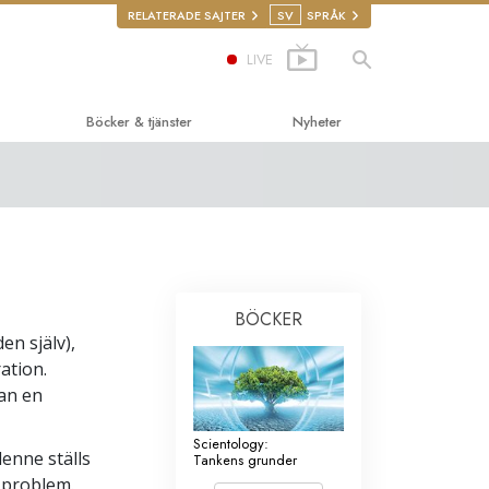
RELATERADE SAJTER
SV
SPRÅK
LIVE
Böcker & tjänster
Nyheter
edande böckerna
tics
cker
ktions-
ningar
ktionsfilmer
BÖCKER
roger
den själv),
de tjänster
ation.
iga rättigheter
tan en
nskliga rättigheter
Scientology:
denne ställs
illigpastorer
Tankens grunder
a problem.