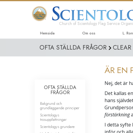
Church of Scientology Flag Service Organi
Hemsida
Om oss
L. Ro
OFTA STÄLLDA FRÅGOR
CLEAR
ÄR EN 
Nej, det är h
OFTA STÄLLDA
FRÅGOR
Det kallas e
hans självde
Bakgrund och
Grundpersonl
grundläggande principer
förstärkning
a
Scientologys
trosuppfattningar
I detta syfte
Scientologys grundare
inför och all