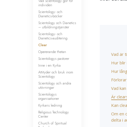
Vad Scientology gör för
individen
Scientology- och
Dianetics-böcker
Scientology och Dianetics
– utbildningstjänster
Scientology- och
Dianetics-auditering
Clear
Opererande thetan
Vad är t
Scientologys pastorer
Hur blir
Inne i en Kyrka
Hur lång
Attityder och bruk inom
Scientology
Förlorar
Scientology och andra
utövningar
Vad kan
Scientologys
Är clear
organisationer
Kan clea
Kyrkans ledning
Religious Technology
Om en cl
Center
delta i 
Church of Spiritual