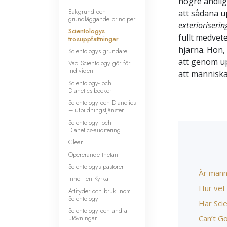
högre andli
Bakgrund och
att sådana u
grundläggande principer
exterioriserin
Scientologys
fullt medvete
trosuppfattningar
hjärna. Hon,
Scientologys grundare
att genom up
Vad Scientology gör för
individen
att människa
Scientology- och
Dianetics-böcker
Scientology och Dianetics
– utbildningstjänster
Scientology- och
Dianetics-auditering
Clear
Opererande thetan
Scientologys pastorer
Är männ
Inne i en Kyrka
Hur vet
Attityder och bruk inom
Scientology
Har Sci
Scientology och andra
utövningar
Can’t G