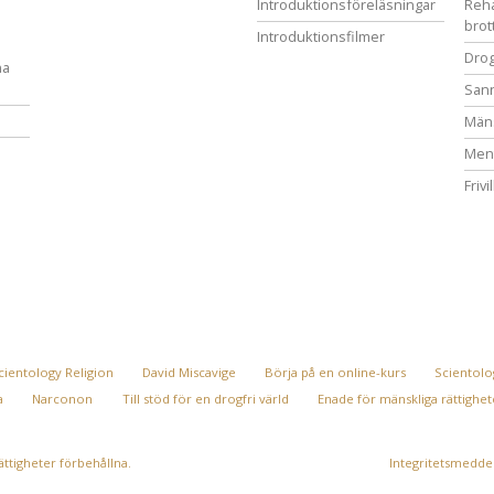
Introduktionsföreläsningar
Reha
brot
Introduktionsfilmer
Drog
na
San
Mäns
Ment
Frivi
cientology Religion
David Miscavige
Börja på en online-kurs
Scientolog
a
Narconon
Till stöd för en drogfri värld
Enade för mänskliga rättighet
rättigheter förbehållna.
Integritetsmedde