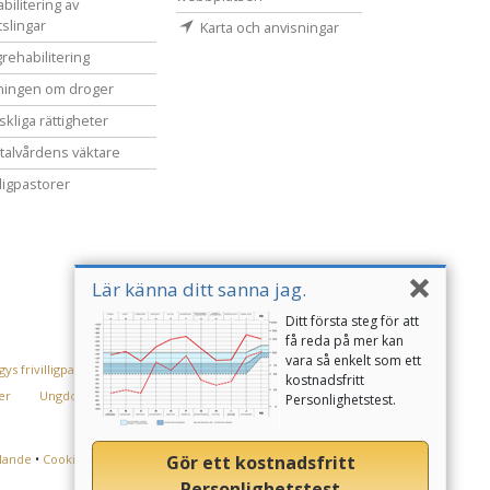
bilitering av
tslingar
Karta och anvisningar
rehabilitering
ningen om droger
kliga rättigheter
alvårdens väktare
lligpastorer
Lär känna ditt sanna jag.
Ditt första steg för att
få reda på mer kan
vara så enkelt som ett
ys frivilligpastorer
kostnadsfritt
er
Ungdomar för mänskliga rättigheter
Personlighetstest.
Gör ett kostnadsfritt
lande
•
Cookie-policy
•
Användarvillkor
•
Juridiskt meddelande
Personlighetstest