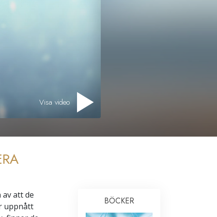
Visa video
ERA
 av att de
BÖCKER
ar uppnått