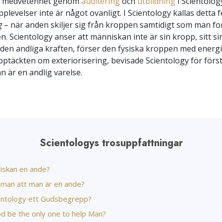
g medvetenhet genom
auditering
och
utbildning
i Scientolog
pplevelser inte är något ovanligt. I Scientology kallas detta
g
– när anden skiljer sig från kroppen samtidigt som man fo
n. Scientology anser att människan inte är sin kropp, sitt sin
 den andliga kraften, förser den fysiska kroppen med energi
ptäckten om exteriorisering, bevisade Scientology för för
n är en andlig varelse.
Scientologys trosuppfattningar
iskan en ande?
 man att man är en ande?
entology ett Gudsbegrepp?
od be the only one to help Man?