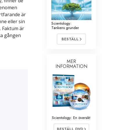
y, finner de
 fenomen
rtfarande är
ne eller sin
Scientology:
Tankens grunder
. Faktum är
sta gången
BESTÄLL
MER
INFORMATION
Scientology: En översikt
BESTÄLL DVD