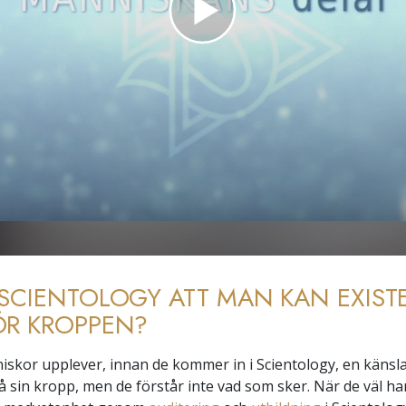
SCIENTOLOGY ATT MAN KAN EXIST
ÖR KROPPEN?
kor upplever, innan de kommer in i Scientology, en känsla
på sin kropp, men de förstår inte vad som sker. När de väl h