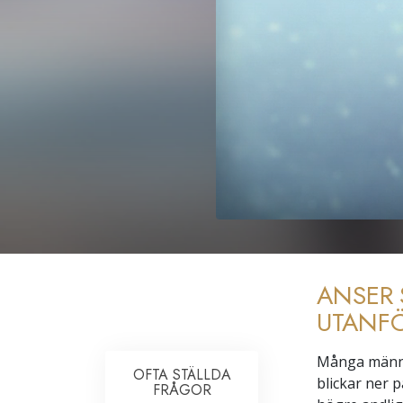
ANSER 
UTANF
Många männis
OFTA STÄLLDA
blickar ner 
FRÅGOR