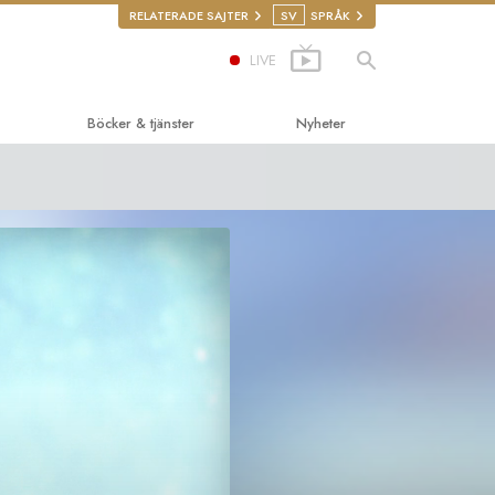
RELATERADE SAJTER
SV
SPRÅK
LIVE
Böcker & tjänster
Nyheter
edande böckerna
tics
cker
ktions-
ningar
ktionsfilmer
roger
de tjänster
iga rättigheter
nskliga rättigheter
illigpastorer