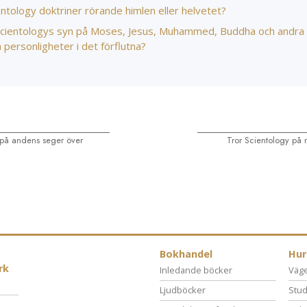
ntology doktriner rörande himlen eller helvetet?
Scientologys syn på Moses, Jesus, Muhammed, Buddha och andra
a personligheter i det förflutna?
 på andens seger över
Tror Scientology på r
Bokhandel
Hur
rk
Inledande böcker
Vägen
Ljudböcker
Stud