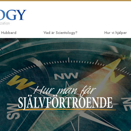
zation
n Hubbard
Vad är Scientology?
Hur vi hjälper
Trossatser och religiösa bruk
Vägen till lycka
De inl
Scientologys trossatser & kodexar
Applied Scholas
Ljudbö
Vad scientologer säger om
Criminon
Introdu
Scientology
föreläs
Narconon
Träffa en scientolog
Introdu
Sanningen om d
Inne i en Kyrka
Inledan
Enade för mänskl
Scientologys grundprinciper
Kommittén för mä
En introduktion till Dianetics
Scientologys friv
Kärlek och hat –
Vad är storhet?