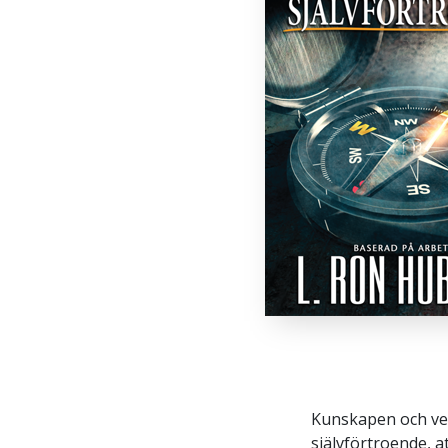
Kunskapen och ver
självförtroende, 