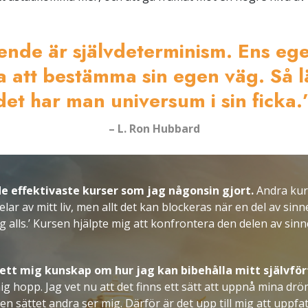
oende är självdeterminism. Ens ege
 att bestämma sin egen väg. Så 
det har man universum i sin ficka.
– L. Ron Hubbard
de effektivaste kurser som jag någonsin gjort.
Andra kurs
elar av mitt liv, men allt det kan blockeras när en del av sinn
 alls.’ Kursen hjälpte mig att konfrontera den delen av sinn
ett mig kunskap om hur jag kan bibehålla mitt självfö
ig hopp. Jag vet nu att det finns ett sätt att uppnå mina drö
ven sättet andra ser mig. Därför är det upp till mig att uppfa