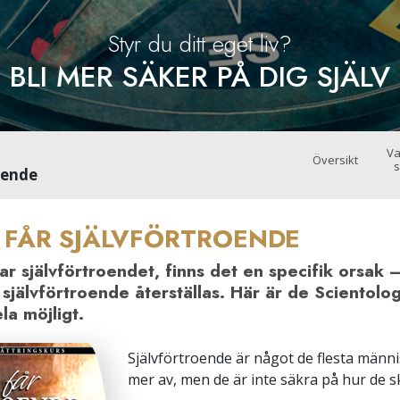
Styr du ditt eget liv?
BLI MER SÄKER PÅ DIG SJÄLV
Va
Översikt
s
oende
 FÅR
SJÄLVFÖRTROENDE
ar självförtroendet, finns det en specifik orsak
självförtroende återställas. Här är de Scientolog
la möjligt.
Självförtroende är något de flesta männis
mer av, men de är inte säkra på hur de sk