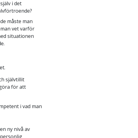
jälv i det
jälvförtroende?
ende måste man
 man vet varför
med situationen
de.
et.
 självtillit
öra för att
ompetent i vad man
en ny nivå av
 personlig