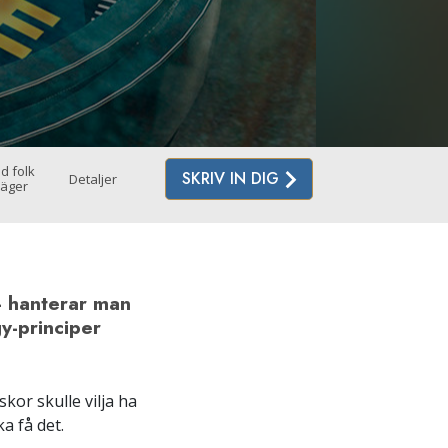
d folk
SKRIV IN DIG
Detaljer
äger
 – hanterar man
y-principer
kor skulle vilja ha
a få det.