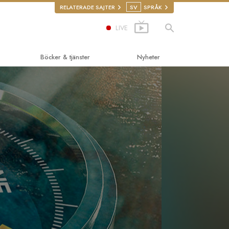
RELATERADE SAJTER
SV
SPRÅK
LIVE
Böcker & tjänster
Nyheter
edande böckerna
tics
cker
ktions-
ningar
ktionsfilmer
roger
de tjänster
iga rättigheter
nskliga rättigheter
illigpastorer