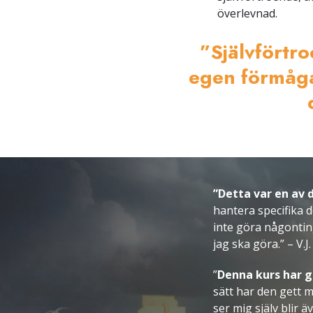
överlevnad.
”Självförtr
egen förmåga
”Detta var en av 
hantera specifika d
inte göra någonting
jag ska göra.” – V.J.
”
Denna kurs har g
sätt har den gett m
ser mig själv blir ä