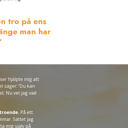
n tro på ens
länge man har
”
er hjälpte mig att
et säger: ’Du kan
et. Nu vet jag vad
rtroende.
På ett
mmar. Sättet jag
tta mig själv på