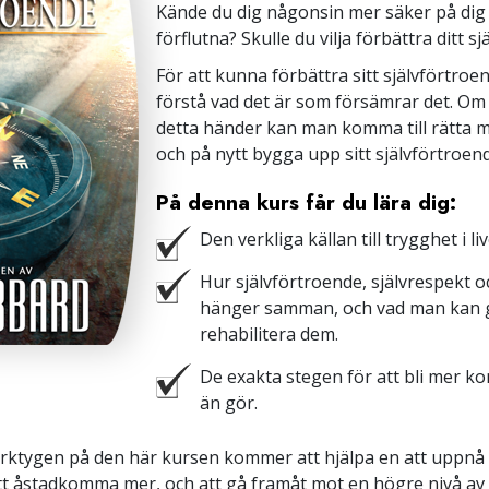
Kände du dig någonsin mer säker på dig s
förflutna? Skulle du vilja förbättra ditt s
För att kunna förbättra sitt självförtro
förstå vad det är som försämrar det. Om
detta händer kan man komma till rätta 
och på nytt bygga upp sitt självförtroen
På denna kurs får du lära dig:
Den verkliga källan till trygghet i liv
Hur självförtroende, självrespekt och
hänger samman, och vad man kan g
rehabilitera dem.
De exakta stegen för att bli mer k
än gör.
ktygen på den här kursen kommer att hjälpa en att uppnå 
att åstadkomma mer, och att gå framåt mot en högre nivå av