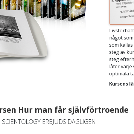
Livsförbät
något som 
som kallas 
steg av ku
steg efter
låter varje
optimala ta
Kursens lä
ursen Hur man får självförtroende
I SCIENTOLOGY ERBJUDS DAGLIGEN