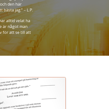
 och den här
 bästa jag.” – L.P.
ar alltid velat ha
nde är något man
ör att se till att