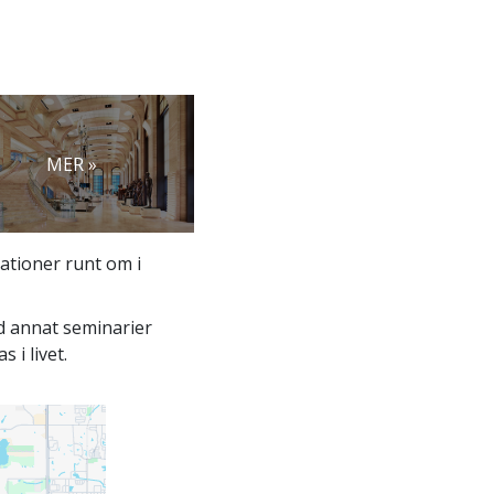
MER »
sationer runt om i
nd annat seminarier
 i livet.